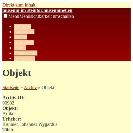
Direkt zum Inhalt
museum-im-steintor.museumnet.eu
Menü
Menüsichtbarkeit umschalten
Startseite
Sammlung
Archiv
Bibliothek
Bilder
Datenschutz
Impressum
Objekt
Startseite
»
Archiv
» Objekt
Archiv-ID:
00982
Objekt:
Artikel
Urheber:
Bruinier, Johannes Wygardus
Titel: