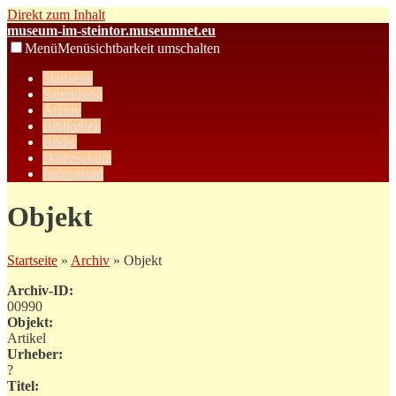
Direkt zum Inhalt
museum-im-steintor.museumnet.eu
Menü
Menüsichtbarkeit umschalten
Startseite
Sammlung
Archiv
Bibliothek
Bilder
Datenschutz
Impressum
Objekt
Startseite
»
Archiv
» Objekt
Archiv-ID:
00990
Objekt:
Artikel
Urheber:
?
Titel: