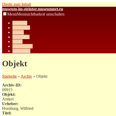
Direkt zum Inhalt
museum-im-steintor.museumnet.eu
Menü
Menüsichtbarkeit umschalten
Startseite
Sammlung
Archiv
Bibliothek
Bilder
Datenschutz
Impressum
Objekt
Startseite
»
Archiv
» Objekt
Archiv-ID:
09915
Objekt:
Artikel
Urheber:
Hornburg, Wilfried
Titel: