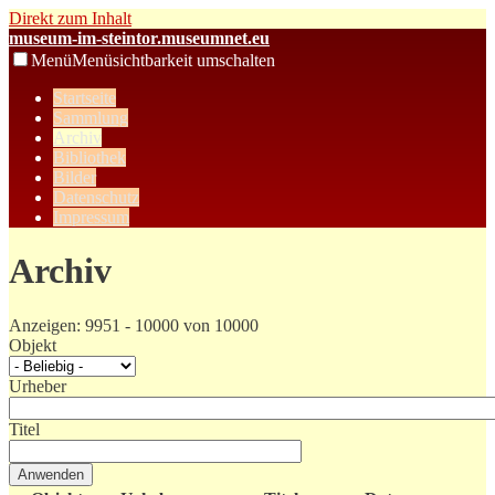
Direkt zum Inhalt
museum-im-steintor.museumnet.eu
Menü
Menüsichtbarkeit umschalten
Startseite
Sammlung
Archiv
Bibliothek
Bilder
Datenschutz
Impressum
Archiv
Anzeigen: 9951 - 10000 von 10000
Objekt
Urheber
Titel