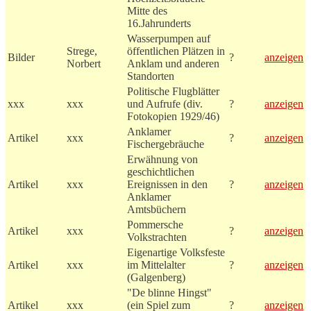
Mitte des
16.Jahrunderts
Wasserpumpen auf
Strege,
öffentlichen Plätzen in
Bilder
?
anzeigen
Norbert
Anklam und anderen
Standorten
Politische Flugblätter
xxx
xxx
und Aufrufe (div.
?
anzeigen
Fotokopien 1929/46)
Anklamer
Artikel
xxx
?
anzeigen
Fischergebräuche
Erwähnung von
geschichtlichen
Artikel
xxx
Ereignissen in den
?
anzeigen
Anklamer
Amtsbüchern
Pommersche
Artikel
xxx
?
anzeigen
Volkstrachten
Eigenartige Volksfeste
Artikel
xxx
im Mittelalter
?
anzeigen
(Galgenberg)
"De blinne Hingst"
Artikel
xxx
(ein Spiel zum
?
anzeigen