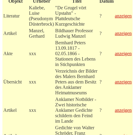
Objekt
Urheber
Titel
Datum
Kaliebe,
"De Grugel vört
Luise
Upstahn" -
Literatur
?
anzeigen
(Pseudonym
Plattdeutsche
Düsterbrock)
Kurzgeschichte
Manzel,
Bildhauer Professor
Artikel
?
anzeigen
Gerhard
Ludwig Manzel
Bernhard Peters
13.09.1817 -
Akte
xxx
02.05.1866 -
?
anzeigen
Stationen des Lebens
in Stichpunkten
Verzeichnis der Bilder
des Malers Bernhard
Übersicht
xxx
Peters aus dem Besitz
?
anzeigen
des Anklamer
Heimatmuseums
Anklamer Notbilder -
Zwei historische
Artikel
xxx
Anklamer Gedichte
?
anzeigen
schildern den Feind
im Lande
Gedichte von Walter
Schröder, Franz