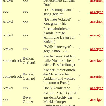
Artikel
xxx
Begebenheit auf dem
?
anzeigen
Dorf
"Dat Schnuppdauk"
xxx
xxx
?
anzeigen
lustig gereimt
"De nige Vokabel"
Artikel
xxx
?
anzeigen
Kurzgeschichte
Eisenbahnbrücke
Karnin (einige
Artikel
xxx
?
anzeigen
technische Daten zur
Brücke)
"Wollspinnereyen" -
Artikel
xxx
?
anzeigen
gegr. Anno 1766
Kirchenkreis Anklam
Becker,
Sonderdruck
- alle Mutterkirchen
?
anzeigen
Gerhard
(siehe Beschreibung)
Kleiner Führer durch
Becker,
die Marienkirche
Sonderdruck
?
anzeigen
Gerhard
Anklam (und weitere
Literatur u.Fotos)
Artikel
xxx
Die Nikolaikirche
?
anzeigen
Advent, Advent (Lied
Beyer,
aus dem Archiv der
xxx
?
anzeigen
Günter
Mecklenburger
Sänger) von G.Beyer