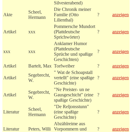
Silvesterabend)
Die Chronik meiner
Scheel,
Akte
Familie (Otto
?
anzeigen
Hermann
Lilienthal)
Pommersche Mundort
Artikel
xxx
(Plattdeutsche
?
anzeigen
Sprichwörter)
Anklamer Humor
(Plattdeutsche
xxx
xxx
?
anzeigen
Sprüche und spaßige
Geschichten)
Artikel
Bartelt, Max
Torfweiber
?
anzeigen
" Wat de Schoapstall
Segebrecht,
Artikel
vertellt" (eine spaßige
?
anzeigen
W.
Geschichte)
"Ne Preister- un ne
Segebrecht,
Artikel
Gausgeschicht" (eine
?
anzeigen
W.
spaßige Geschichte)
"De Reljonsstunn"
Scheel,
Literatur
(eine spaßige
?
anzeigen
Hermann
Geschichte)
Abzählreime aus
Literatur
Peters, Willi
Vorpommern und
?
anzeigen