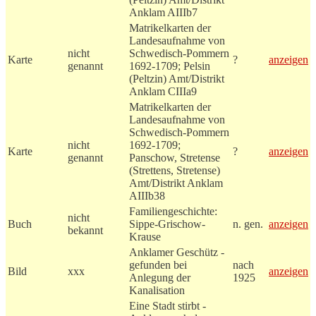
Anklam AIIIb7
Matrikelkarten der
Landesaufnahme von
nicht
Schwedisch-Pommern
Karte
?
anzeigen
genannt
1692-1709; Pelsin
(Peltzin) Amt/Distrikt
Anklam CIIIa9
Matrikelkarten der
Landesaufnahme von
Schwedisch-Pommern
nicht
1692-1709;
Karte
?
anzeigen
genannt
Panschow, Stretense
(Strettens, Stretense)
Amt/Distrikt Anklam
AIIIb38
Familiengeschichte:
nicht
Buch
Sippe-Grischow-
n. gen.
anzeigen
bekannt
Krause
Anklamer Geschütz -
gefunden bei
nach
Bild
xxx
anzeigen
Anlegung der
1925
Kanalisation
Eine Stadt stirbt -