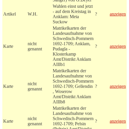
Wahlen einst und jetzt
- auf dem Kreistag in
Artikel
W.H.
?
anzeigen
Anklam: Meta
Suckow
Matrikelkarten der
Landesaufnahme von
Schwedisch-Pommern
nicht
1692-1709; Anklam,
Karte
?
anzeigen
genannt
Pudagla -
Klosterkamp
Amt/Distrikt Anklam
AIIIb1
Matrikelkarten der
Landesaufnahme von
Schwedisch-Pommern
nicht
Karte
1692-1709; Gellendin
?
anzeigen
genannt
, Woserow
Amt/Distrikt Anklam
AIIIb8
Matrikelkarten der
Landesaufnahme von
nicht
Schwedisch-Pommern
Karte
?
anzeigen
genannt
1692-1709; Pelsin
(Peltzin) Amt/Distrikt