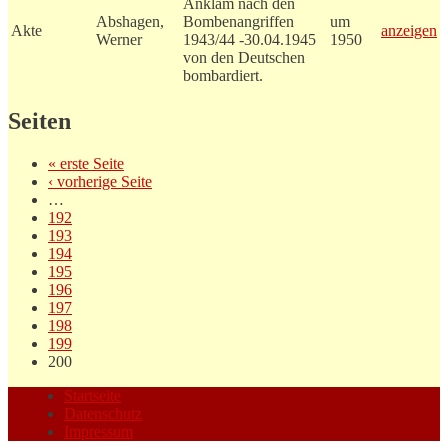
Anklam nach den
Abshagen,
Bombenangriffen
um
Akte
anzeigen
Werner
1943/44 -30.04.1945
1950
von den Deutschen
bombardiert.
Seiten
« erste Seite
‹ vorherige Seite
…
192
193
194
195
196
197
198
199
200
Startseite
Datenschutz
Impressum