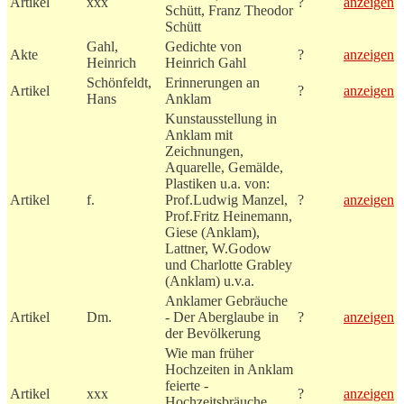
Artikel
xxx
?
anzeigen
Schütt, Franz Theodor
Schütt
Gahl,
Gedichte von
Akte
?
anzeigen
Heinrich
Heinrich Gahl
Schönfeldt,
Erinnerungen an
Artikel
?
anzeigen
Hans
Anklam
Kunstausstellung in
Anklam mit
Zeichnungen,
Aquarelle, Gemälde,
Plastiken u.a. von:
Artikel
f.
Prof.Ludwig Manzel,
?
anzeigen
Prof.Fritz Heinemann,
Giese (Anklam),
Lattner, W.Godow
und Charlotte Grabley
(Anklam) u.v.a.
Anklamer Gebräuche
Artikel
Dm.
- Der Aberglaube in
?
anzeigen
der Bevölkerung
Wie man früher
Hochzeiten in Anklam
feierte -
Artikel
xxx
?
anzeigen
Hochzeitsbräuche