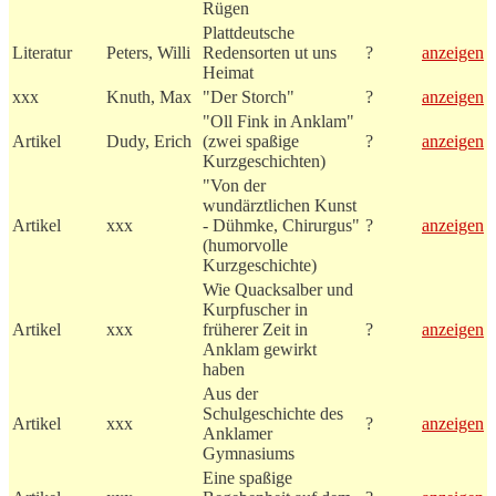
Rügen
Plattdeutsche
Literatur
Peters, Willi
Redensorten ut uns
?
anzeigen
Heimat
xxx
Knuth, Max
"Der Storch"
?
anzeigen
"Oll Fink in Anklam"
Artikel
Dudy, Erich
(zwei spaßige
?
anzeigen
Kurzgeschichten)
"Von der
wundärztlichen Kunst
Artikel
xxx
- Dühmke, Chirurgus"
?
anzeigen
(humorvolle
Kurzgeschichte)
Wie Quacksalber und
Kurpfuscher in
Artikel
xxx
früherer Zeit in
?
anzeigen
Anklam gewirkt
haben
Aus der
Schulgeschichte des
Artikel
xxx
?
anzeigen
Anklamer
Gymnasiums
Eine spaßige