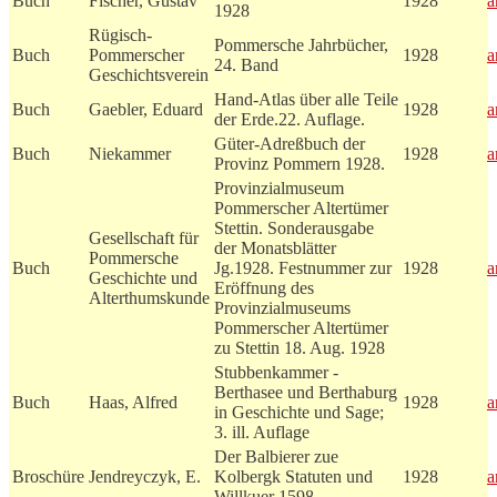
Buch
Fischer, Gustav
1928
a
1928
Rügisch-
Pommersche Jahrbücher,
Buch
Pommerscher
1928
a
24. Band
Geschichtsverein
Hand-Atlas über alle Teile
Buch
Gaebler, Eduard
1928
a
der Erde.22. Auflage.
Güter-Adreßbuch der
Buch
Niekammer
1928
a
Provinz Pommern 1928.
Provinzialmuseum
Pommerscher Altertümer
Stettin. Sonderausgabe
Gesellschaft für
der Monatsblätter
Pommersche
Buch
Jg.1928. Festnummer zur
1928
a
Geschichte und
Eröffnung des
Alterthumskunde
Provinzialmuseums
Pommerscher Altertümer
zu Stettin 18. Aug. 1928
Stubbenkammer -
Berthasee und Berthaburg
Buch
Haas, Alfred
1928
a
in Geschichte und Sage;
3. ill. Auflage
Der Balbierer zue
Broschüre
Jendreyczyk, E.
Kolbergk Statuten und
1928
a
Willkuer 1598