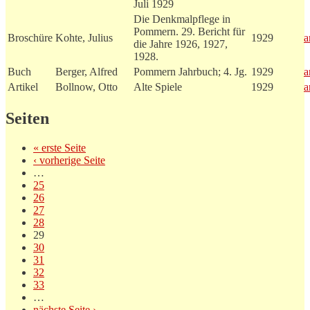
Juli 1929
Die Denkmalpflege in
Pommern. 29. Bericht für
Broschüre
Kohte, Julius
1929
a
die Jahre 1926, 1927,
1928.
Buch
Berger, Alfred
Pommern Jahrbuch; 4. Jg.
1929
a
Artikel
Bollnow, Otto
Alte Spiele
1929
a
Seiten
« erste Seite
‹ vorherige Seite
…
25
26
27
28
29
30
31
32
33
…
nächste Seite ›