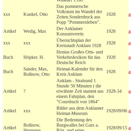
Das pommersche
Volkstum im Wandel der
xxx
Kunkel, Otto
1928
a
Zeiten.Sonderdruck aus
Popp "Pommernleben".
Der Anklamer
Artikel
Wedig, Max
1928
a
Konsumverein
Übersichtsplan der
xxx
xxx
1928
a
Kreisstadt Anklam 1928
Henius Großes Orts- und
Buch
Höpker. H.
Verkehrslexikon für das
1928
a
Deutsche Reich
Sander, Max,
Heimat-Kalender für den
Buch
1928
a
Bollnow, Otto
Kreis Anklam
Anklam - Stralsund 1
Stunde 50 Minuten ( die
Artikel
?
erwähnte Zeit stammt aus
1928-34
a
einem Fahrplan, den
"Coursbuch von 1864"
Bilder aus dem Anklamer
Artikel
xxx
1928/09/06
a
Heimat-Museum
Die Bedeutung des
Bollnow,
Burgwalles bei Garz a.
Artikel
1928/09/15
a
Hermann
Rüg. und seine