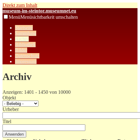
Direkt zum Inhalt
museum-im-steintor.museumnet.eu
Menü
Menüsichtbarkeit umschalten
Startseite
Sammlung
Archiv
Bibliothek
Bilder
Datenschutz
Impressum
Archiv
Anzeigen: 1401 - 1450 von 10000
Objekt
Urheber
Titel