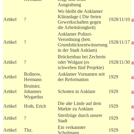
Ausgrabung
Wo bleibt die Anklamer
Kläranlage ( Die freien
Artikel
?
1928/11/10
a
Gewerkschaften gegen
die Arbeitslosigkeit)
Anklamer Polizei-
Verordnung (betr.
Artikel
?
1928/11/17
a
Grundstücksentwässerung
in der Stadt Anklam)
Brückenbau bei Zecherin
Artikel
?
oder Wolgast (es
1928/11/30
a
schweben fünf Projekte)
Bollnow,
Anklamer Vornamen seit
Artikel
1929
a
Hermann
der Reformation
Bruinier,
Artikel
Johannes
Schotten in Anklam
1929
a
Wygardus
Die alte Linde auf dem
Artikel
Hoth, Erich
1929
a
Markte zu Anklam
Streifzüge durch unsere
Artikel
?
1929
a
Stadt
Ein verkannter
Artikel
Thz.
1929
a
Schulmann