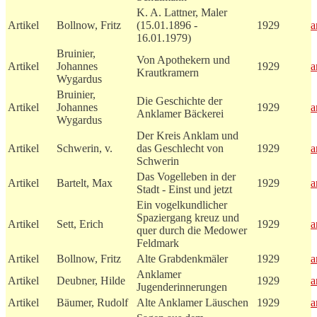
K. A. Lattner, Maler
Artikel
Bollnow, Fritz
(15.01.1896 -
1929
a
16.01.1979)
Bruinier,
Von Apothekern und
Artikel
Johannes
1929
a
Krautkramern
Wygardus
Bruinier,
Die Geschichte der
Artikel
Johannes
1929
a
Anklamer Bäckerei
Wygardus
Der Kreis Anklam und
Artikel
Schwerin, v.
das Geschlecht von
1929
a
Schwerin
Das Vogelleben in der
Artikel
Bartelt, Max
1929
a
Stadt - Einst und jetzt
Ein vogelkundlicher
Spaziergang kreuz und
Artikel
Sett, Erich
1929
a
quer durch die Medower
Feldmark
Artikel
Bollnow, Fritz
Alte Grabdenkmäler
1929
a
Anklamer
Artikel
Deubner, Hilde
1929
a
Jugenderinnerungen
Artikel
Bäumer, Rudolf
Alte Anklamer Läuschen
1929
a