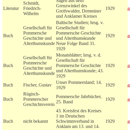
Sagen aus dem
Schmidt,
Grenzwinkel des
Literatur
Friedrich-
1929
a
Greifswalder, Demminer
Wilhelm
und Anklamer Kreises
Baltische Studien; hrsg. v.
Gesellschaft für
Gesellschaft für
Pommersche
Pommersche Geschichte
Buch
1929
a
Geschichte und
und Alterthumskunde
Alterthumskunde
Neue Folge Band 31.
1929
Monatsblätter; hrsg. v. d.
Gesellschaft für
Gesellschaft für
Pommersche
Buch
Pommersche Geschichte
1929
a
Geschichte und
und Alterthumskunde; 43.
Alterthumskunde
1929
Unser Pommernland; 14.
Buch
Fischer, Gustav
1929
a
1929
Rügisch-
Pommersche Jahrbücher,
Buch
Pommerscher
1929
a
25. Band
Geschichtsverein
43. Kreisfest des Kreises
1 im Deutschen
Buch
nicht bekannt
Schwimmverband in
1929
a
Anklam am 13. und 14.