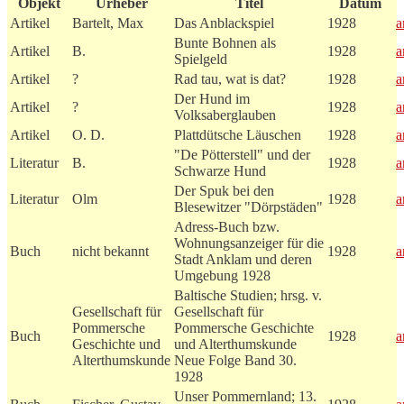
Objekt
Urheber
Titel
Datum
Artikel
Bartelt, Max
Das Anblackspiel
1928
a
Bunte Bohnen als
Artikel
B.
1928
a
Spielgeld
Artikel
?
Rad tau, wat is dat?
1928
a
Der Hund im
Artikel
?
1928
a
Volksaberglauben
Artikel
O. D.
Plattdütsche Läuschen
1928
a
"De Pötterstell" und der
Literatur
B.
1928
a
Schwarze Hund
Der Spuk bei den
Literatur
Olm
1928
a
Blesewitzer "Dörpstäden"
Adress-Buch bzw.
Wohnungsanzeiger für die
Buch
nicht bekannt
1928
a
Stadt Anklam und deren
Umgebung 1928
Baltische Studien; hrsg. v.
Gesellschaft für
Gesellschaft für
Pommersche
Pommersche Geschichte
Buch
1928
a
Geschichte und
und Alterthumskunde
Alterthumskunde
Neue Folge Band 30.
1928
Unser Pommernland; 13.