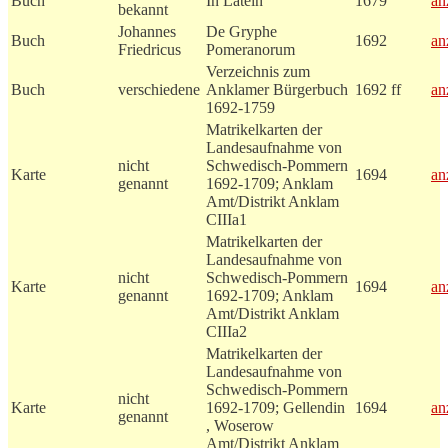
Buch
In Latein
1679
an
bekannt
Johannes
De Gryphe
Buch
1692
an
Friedricus
Pomeranorum
Verzeichnis zum
Buch
verschiedene
Anklamer Bürgerbuch
1692 ff
an
1692-1759
Matrikelkarten der
Landesaufnahme von
nicht
Schwedisch-Pommern
Karte
1694
an
genannt
1692-1709; Anklam
Amt/Distrikt Anklam
CIIIa1
Matrikelkarten der
Landesaufnahme von
nicht
Schwedisch-Pommern
Karte
1694
an
genannt
1692-1709; Anklam
Amt/Distrikt Anklam
CIIIa2
Matrikelkarten der
Landesaufnahme von
Schwedisch-Pommern
nicht
Karte
1692-1709; Gellendin
1694
an
genannt
, Woserow
Amt/Distrikt Anklam