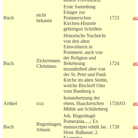
Erste Sammlung
Einiger zur
nicht
Buch
Pommerschen
1723
an
bekannt
Kirchen-Historie
gehörigen Schriften
Historische Nachricht
von den alten
Einwohnern in
Pommern: auch von
der Religion und
Zickermann,
Buch
Bekehrung
1724
an
Christiano
insonderheit aber von
der St. Petri und Pauli
Kirche im alten Stettin,
welche Bischoff Otto
vom Bamberg a
Instandsetzung der
Artikel
xxx
ehem. Haackerschen
1726/03
an
Mühle am Schülerberg
Joh. Bugenhagii
Pomerania,....; Ex
Bugenhagen,
Buch
manuscripto edidit Jac.
1728
an
Johann
Henr. Balhasar; 2.
Exemplar