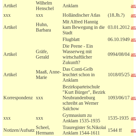
Wilhelm
Artikel
Anklam
an
Henschel
xxx
xxx
Holländischer Atlas
(18.Jh.?)
an
Mit Alfred Hannig
Huhn,
Artikel
kam Bewegung in die
03.01.2012
an
Barbara
Stadt
Flugblatt
06.10.1949
an
Die Peene - Ein
Gräfe,
Wasserweg mit
Artikel
0994/08/04
an
Gerald
wirtschaftlicher
Zukunft?
Das Conti-Gelb
Maaß, Anne-
Artikel
leuchtet schon in
1018/05/25
an
Marie
Anklam
Bezirksparteischule
"Kurt Bürger", Bezirk
Korrespondenz
xxx
Neubrandenburg
1093/06/17
an
schreibt an Werner
Salchow
Gymnasium zu
xxx
xxx
1535-1935
an
Anklam 1535-1935
Scheel,
Trauregister St.Nikolai
Notizen/Aufsatz
1544 ff
an
Hermann
Anklam 1544-1611