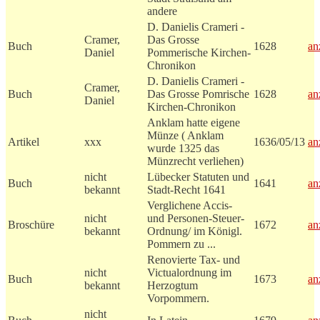
andere
D. Danielis Crameri -
Cramer,
Das Grosse
Buch
1628
an
Daniel
Pommerische Kirchen-
Chronikon
D. Danielis Crameri -
Cramer,
Buch
Das Grosse Pomrische
1628
an
Daniel
Kirchen-Chronikon
Anklam hatte eigene
Münze ( Anklam
Artikel
xxx
1636/05/13
an
wurde 1325 das
Münzrecht verliehen)
nicht
Lübecker Statuten und
Buch
1641
an
bekannt
Stadt-Recht 1641
Verglichene Accis-
nicht
und Personen-Steuer-
Broschüre
1672
an
bekannt
Ordnung/ im Königl.
Pommern zu ...
Renovierte Tax- und
nicht
Victualordnung im
Buch
1673
an
bekannt
Herzogtum
Vorpommern.
nicht