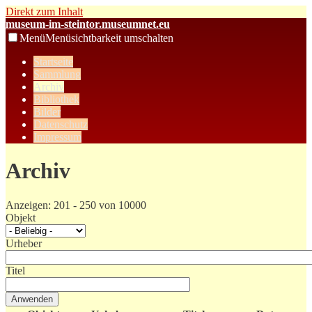
Direkt zum Inhalt
museum-im-steintor.museumnet.eu
Menü
Menüsichtbarkeit umschalten
Startseite
Sammlung
Archiv
Bibliothek
Bilder
Datenschutz
Impressum
Archiv
Anzeigen: 201 - 250 von 10000
Objekt
Urheber
Titel