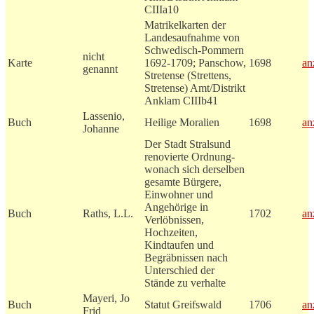
CIIIa10
Matrikelkarten der
Landesaufnahme von
Schwedisch-Pommern
nicht
Karte
1692-1709; Panschow,
1698
an
genannt
Stretense (Strettens,
Stretense) Amt/Distrikt
Anklam CIIIb41
Lassenio,
Buch
Heilige Moralien
1698
an
Johanne
Der Stadt Stralsund
renovierte Ordnung-
wonach sich derselben
gesamte Bürgere,
Einwohner und
Angehörige in
Buch
Raths, L.L.
1702
an
Verlöbnissen,
Hochzeiten,
Kindtaufen und
Begräbnissen nach
Unterschied der
Stände zu verhalte
Mayeri, Jo
Buch
Statut Greifswald
1706
an
Frid