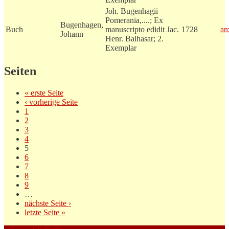
Joh. Bugenhagii
Pomerania,....; Ex
Bugenhagen,
Buch
manuscripto edidit Jac.
1728
an
Johann
Henr. Balhasar; 2.
Exemplar
Seiten
« erste Seite
‹ vorherige Seite
1
2
3
4
5
6
7
8
9
…
nächste Seite ›
letzte Seite »