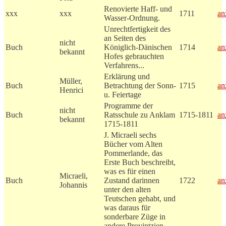
Renovierte Haff- und
xxx
xxx
1711
an
Wasser-Ordnung.
Unrechtfertigkeit des
an Seiten des
nicht
Buch
Königlich-Dänischen
1714
an
bekannt
Hofes gebrauchten
Verfahrens...
Erklärung und
Müller,
Buch
Betrachtung der Sonn-
1715
an
Henrici
u. Feiertage
Programme der
nicht
Buch
Ratsschule zu Anklam
1715-1811
an
bekannt
1715-1811
J. Micraeli sechs
Bücher vom Alten
Pommerlande, das
Erste Buch beschreibt,
was es für einen
Micraeli,
Buch
Zustand darinnen
1722
an
Johannis
unter den alten
Teutschen gehabt, und
was daraus für
sonderbare Züge in
andere Provintzien,