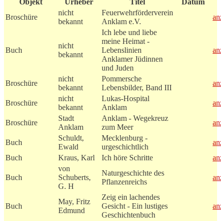
Objekt
Urheber
Titel
Datum
nicht
Feuerwehrförderverein
Broschüre
an
bekannt
Anklam e.V.
Ich lebe und liebe
meine Heimat -
nicht
Buch
Lebenslinien
an
bekannt
Anklamer Jüdinnen
und Juden
nicht
Pommersche
Broschüre
an
bekannt
Lebensbilder, Band III
nicht
Lukas-Hospital
Broschüre
an
bekannt
Anklam
Stadt
Anklam - Wegekreuz
Broschüre
an
Anklam
zum Meer
Schuldt,
Mecklenburg -
Buch
an
Ewald
urgeschichtlich
Buch
Kraus, Karl
Ich höre Schritte
an
von
Naturgeschichte des
Buch
Schuberts,
an
Pflanzenreichs
G. H
Zeig ein lachendes
May, Fritz
Buch
Gesicht - Ein lustiges
an
Edmund
Geschichtenbuch