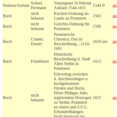
Scheel,
Trauregister St.Nikolai
Notizen/Aufsatz
1544 ff
an
Hermann
Anklam 1544-1611
nicht
Kirchen-Ordnung im
Buch
1563
an
bekannt
Lande zu Pommern
nicht
Gerichts-Ordnung für
Buch
1590
an
bekannt
Pommern
Pommersche
Cramer,
Chronica; Das ist
Buch
1610 um
an
Daniel
Beschreibung....1124-
1601
Historische
Beschreibung d. Stadt
Buch
Friedeborn
1613
an
Alten Stettin in
Pommern
Erbvertrag zwischen
d. durchleuchtigen u.
hochgeborenen
Fürsten und Herrn,
Herrn Philippo Julio,
nicht
Buch
regierendem Herzogen
1615
an
bekannt
zu Stettin; Pommern
an einem und S.F.G.
Erbunderthänigen
Stadt Stralsund am