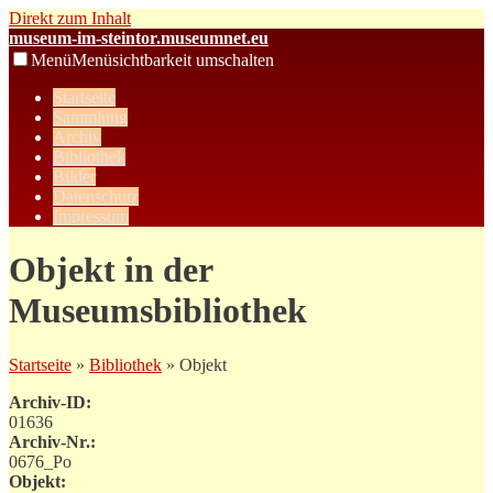
Direkt zum Inhalt
museum-im-steintor.museumnet.eu
Menü
Menüsichtbarkeit umschalten
Startseite
Sammlung
Archiv
Bibliothek
Bilder
Datenschutz
Impressum
Objekt in der
Museumsbibliothek
Startseite
»
Bibliothek
» Objekt
Archiv-ID:
01636
Archiv-Nr.:
0676_Po
Objekt: