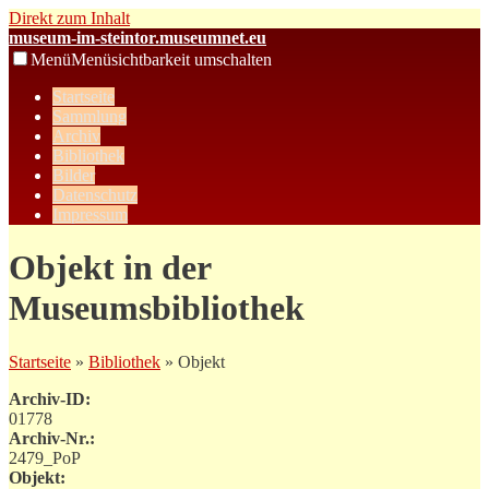
Direkt zum Inhalt
museum-im-steintor.museumnet.eu
Menü
Menüsichtbarkeit umschalten
Startseite
Sammlung
Archiv
Bibliothek
Bilder
Datenschutz
Impressum
Objekt in der
Museumsbibliothek
Startseite
»
Bibliothek
» Objekt
Archiv-ID:
01778
Archiv-Nr.:
2479_PoP
Objekt: