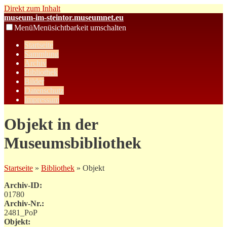
Direkt zum Inhalt
museum-im-steintor.museumnet.eu
Menü
Menüsichtbarkeit umschalten
Startseite
Sammlung
Archiv
Bibliothek
Bilder
Datenschutz
Impressum
Objekt in der
Museumsbibliothek
Startseite
»
Bibliothek
» Objekt
Archiv-ID:
01780
Archiv-Nr.:
2481_PoP
Objekt: