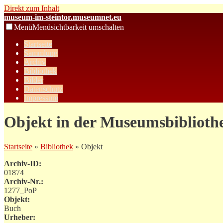
Direkt zum Inhalt
museum-im-steintor.museumnet.eu
Menü
Menüsichtbarkeit umschalten
Startseite
Sammlung
Archiv
Bibliothek
Bilder
Datenschutz
Impressum
Objekt in der Museumsbiblioth
Startseite
»
Bibliothek
» Objekt
Archiv-ID:
01874
Archiv-Nr.:
1277_PoP
Objekt:
Buch
Urheber: