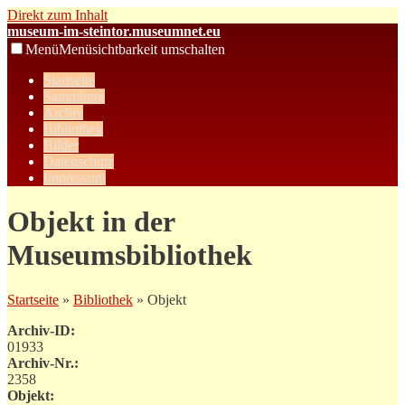
Direkt zum Inhalt
museum-im-steintor.museumnet.eu
Menü
Menüsichtbarkeit umschalten
Startseite
Sammlung
Archiv
Bibliothek
Bilder
Datenschutz
Impressum
Objekt in der
Museumsbibliothek
Startseite
»
Bibliothek
» Objekt
Archiv-ID:
01933
Archiv-Nr.:
2358
Objekt: