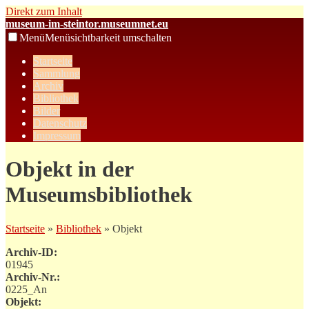
Direkt zum Inhalt
museum-im-steintor.museumnet.eu
Menü
Menüsichtbarkeit umschalten
Startseite
Sammlung
Archiv
Bibliothek
Bilder
Datenschutz
Impressum
Objekt in der
Museumsbibliothek
Startseite
»
Bibliothek
» Objekt
Archiv-ID:
01945
Archiv-Nr.:
0225_An
Objekt: