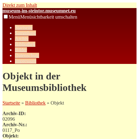
Direkt zum Inhalt
museum-im-steintor.museumnet.eu
Menü
Menüsichtbarkeit umschalten
Startseite
Sammlung
Archiv
Bibliothek
Bilder
Datenschutz
Impressum
Objekt in der
Museumsbibliothek
Startseite
»
Bibliothek
» Objekt
Archiv-ID:
02096
Archiv-Nr.:
0117_Po
Objekt: