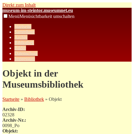
Direkt zum Inhalt
museum-im-steintor.museumnet.eu
Menü
Menüsichtbarkeit umschalten
Startseite
Sammlung
Archiv
Bibliothek
Bilder
Datenschutz
Impressum
Objekt in der
Museumsbibliothek
Startseite
»
Bibliothek
» Objekt
Archiv-ID:
02328
Archiv-Nr.:
0098_Po
Objekt: