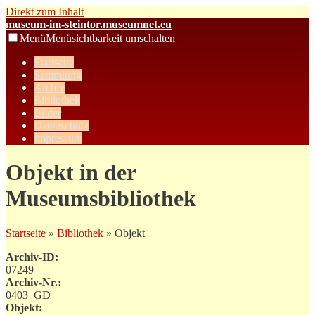
Direkt zum Inhalt
museum-im-steintor.museumnet.eu
Menü
Menüsichtbarkeit umschalten
Startseite
Sammlung
Archiv
Bibliothek
Bilder
Datenschutz
Impressum
Objekt in der
Museumsbibliothek
Startseite
»
Bibliothek
» Objekt
Archiv-ID:
07249
Archiv-Nr.:
0403_GD
Objekt: