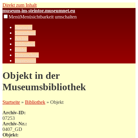
Direkt zum Inhalt
museum-im-steintor.museumnet.eu
Menü
Menüsichtbarkeit umschalten
Startseite
Sammlung
Archiv
Bibliothek
Bilder
Datenschutz
Impressum
Objekt in der
Museumsbibliothek
Startseite
»
Bibliothek
» Objekt
Archiv-ID:
07253
Archiv-Nr.:
0407_GD
Objekt: