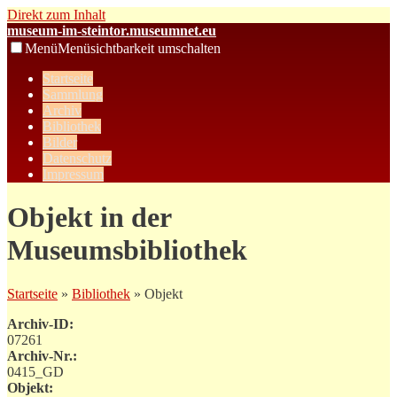
Direkt zum Inhalt
museum-im-steintor.museumnet.eu
Menü
Menüsichtbarkeit umschalten
Startseite
Sammlung
Archiv
Bibliothek
Bilder
Datenschutz
Impressum
Objekt in der
Museumsbibliothek
Startseite
»
Bibliothek
» Objekt
Archiv-ID:
07261
Archiv-Nr.:
0415_GD
Objekt: