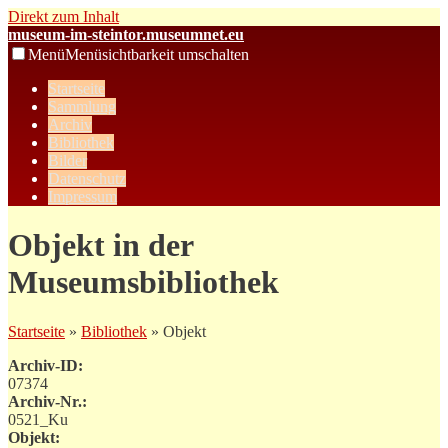
Direkt zum Inhalt
museum-im-steintor.museumnet.eu
Menü
Menüsichtbarkeit umschalten
Startseite
Sammlung
Archiv
Bibliothek
Bilder
Datenschutz
Impressum
Objekt in der
Museumsbibliothek
Startseite
»
Bibliothek
» Objekt
Archiv-ID:
07374
Archiv-Nr.:
0521_Ku
Objekt: