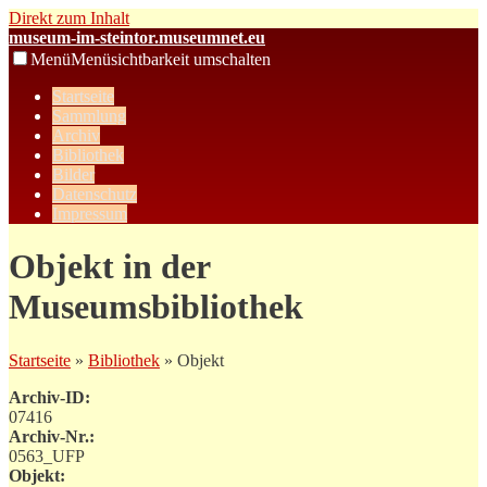
Direkt zum Inhalt
museum-im-steintor.museumnet.eu
Menü
Menüsichtbarkeit umschalten
Startseite
Sammlung
Archiv
Bibliothek
Bilder
Datenschutz
Impressum
Objekt in der
Museumsbibliothek
Startseite
»
Bibliothek
» Objekt
Archiv-ID:
07416
Archiv-Nr.:
0563_UFP
Objekt: