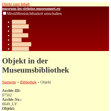
Direkt zum Inhalt
museum-im-steintor.museumnet.eu
Menü
Menüsichtbarkeit umschalten
Startseite
Sammlung
Archiv
Bibliothek
Bilder
Datenschutz
Impressum
Objekt in der
Museumsbibliothek
Startseite
»
Bibliothek
» Objekt
Archiv-ID:
07502
Archiv-Nr.:
0649_UF
Objekt: