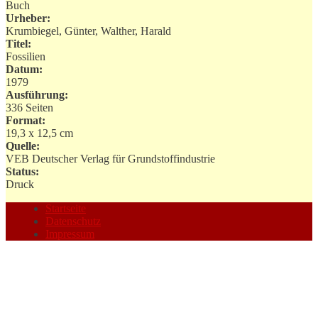
Buch
Urheber:
Krumbiegel, Günter, Walther, Harald
Titel:
Fossilien
Datum:
1979
Ausführung:
336 Seiten
Format:
19,3 x 12,5 cm
Quelle:
VEB Deutscher Verlag für Grundstoffindustrie
Status:
Druck
Startseite
Datenschutz
Impressum