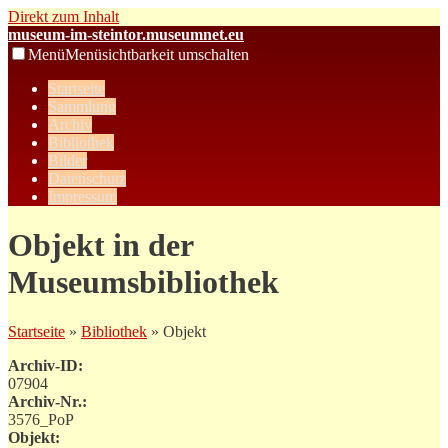
Direkt zum Inhalt
museum-im-steintor.museumnet.eu
Menü
Menüsichtbarkeit umschalten
Startseite
Sammlung
Archiv
Bibliothek
Bilder
Datenschutz
Impressum
Objekt in der
Museumsbibliothek
Startseite
»
Bibliothek
» Objekt
Archiv-ID:
07904
Archiv-Nr.:
3576_PoP
Objekt: