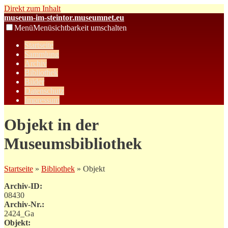
Direkt zum Inhalt
museum-im-steintor.museumnet.eu
Menü
Menüsichtbarkeit umschalten
Startseite
Sammlung
Archiv
Bibliothek
Bilder
Datenschutz
Impressum
Objekt in der
Museumsbibliothek
Startseite
»
Bibliothek
» Objekt
Archiv-ID:
08430
Archiv-Nr.:
2424_Ga
Objekt: