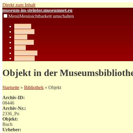
Direkt zum Inhalt
museum-im-steintor.museumnet.eu
Menü
Menüsichtbarkeit umschalten
Startseite
Sammlung
Archiv
Bibliothek
Bilder
Datenschutz
Impressum
Objekt in der Museumsbiblioth
Startseite
»
Bibliothek
» Objekt
Archiv-ID:
08446
Archiv-Nr.:
2336_Po
Objekt:
Buch
Urheber: