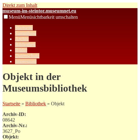
Direkt zum Inhalt
museum-im-steintor.museumnet.eu
Menü
Menüsichtbarkeit umschalten
Startseite
Sammlung
Archiv
Bibliothek
Bilder
Datenschutz
Impressum
Objekt in der
Museumsbibliothek
Startseite
»
Bibliothek
» Objekt
Archiv-ID:
08642
Archiv-Nr.:
3627_Po
Objekt: