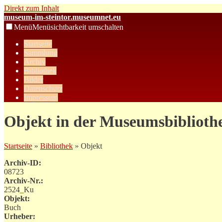
Direkt zum Inhalt
museum-im-steintor.museumnet.eu
Menü
Menüsichtbarkeit umschalten
Startseite
Sammlung
Archiv
Bibliothek
Bilder
Datenschutz
Impressum
Objekt in der Museumsbiblioth
Startseite
»
Bibliothek
» Objekt
Archiv-ID:
08723
Archiv-Nr.:
2524_Ku
Objekt:
Buch
Urheber: