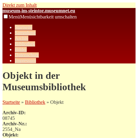
Direkt zum Inhalt
museum-im-steintor.museumnet.eu
Menü
Menüsichtbarkeit umschalten
Startseite
Sammlung
Archiv
Bibliothek
Bilder
Datenschutz
Impressum
Objekt in der
Museumsbibliothek
Startseite
»
Bibliothek
» Objekt
Archiv-ID:
08745
Archiv-Nr.:
2554_Na
Objekt: