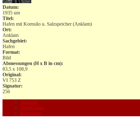
Datum:
1935 um
Titel:
Hafen mit Kornsilo u. Salzspeicher (Anklam)
Ort:
Anklam
Sachgebiet:
Hafen
Format:
Bild
Abmessungen (H x B in cm):
83,5 x 108,9
Original:
VI 753 Z
Signatur:
256
Startseite
Datenschutz
Impressum