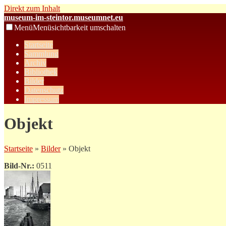
Direkt zum Inhalt
museum-im-steintor.museumnet.eu
Menü
Menüsichtbarkeit umschalten
Startseite
Sammlung
Archiv
Bibliothek
Bilder
Datenschutz
Impressum
Objekt
Startseite
»
Bilder
» Objekt
Bild-Nr.:
0511