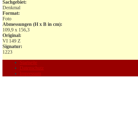
Sachgebiet:
Denkmal
Format:
Foto
Abmessungen (H x B in cm):
109,9 x 156,3
Original:
VI 149 Z
Signatur:
1223
Startseite
Datenschutz
Impressum