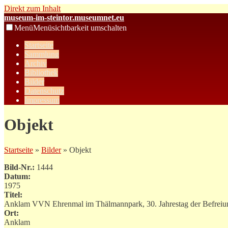
Direkt zum Inhalt
museum-im-steintor.museumnet.eu
Menü
Menüsichtbarkeit umschalten
Startseite
Sammlung
Archiv
Bibliothek
Bilder
Datenschutz
Impressum
Objekt
Startseite
»
Bilder
» Objekt
Bild-Nr.:
1444
Datum:
1975
Titel:
Anklam VVN Ehrenmal im Thälmannpark, 30. Jahrestag der Befreiu
Ort:
Anklam