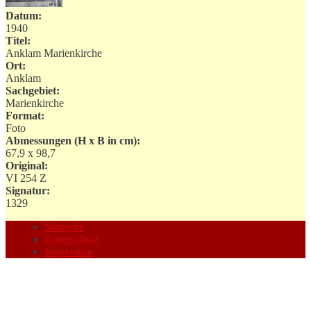
Datum:
1940
Titel:
Anklam Marienkirche
Ort:
Anklam
Sachgebiet:
Marienkirche
Format:
Foto
Abmessungen (H x B in cm):
67,9 x 98,7
Original:
VI 254 Z
Signatur:
1329
Startseite
Datenschutz
Impressum