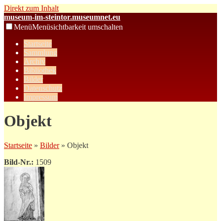
Direkt zum Inhalt
museum-im-steintor.museumnet.eu
Menü
Menüsichtbarkeit umschalten
Startseite
Sammlung
Archiv
Bibliothek
Bilder
Datenschutz
Impressum
Objekt
Startseite
»
Bilder
» Objekt
Bild-Nr.:
1509