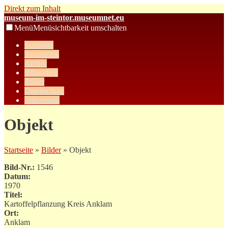
Direkt zum Inhalt
museum-im-steintor.museumnet.eu
Menü
Menüsichtbarkeit umschalten
Startseite
Sammlung
Archiv
Bibliothek
Bilder
Datenschutz
Impressum
Objekt
Startseite
»
Bilder
» Objekt
Bild-Nr.:
1546
Datum:
1970
Titel:
Kartoffelpflanzung Kreis Anklam
Ort:
Anklam