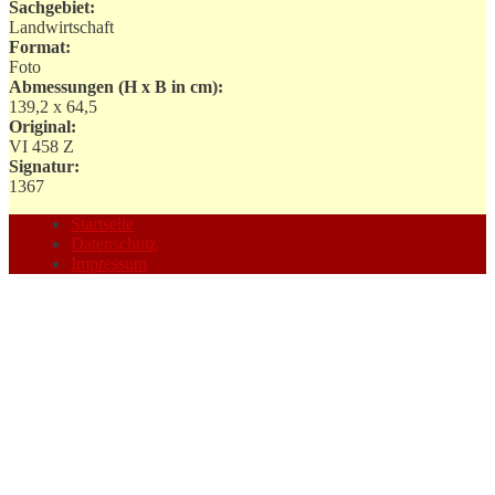
Sachgebiet:
Landwirtschaft
Format:
Foto
Abmessungen (H x B in cm):
139,2 x 64,5
Original:
VI 458 Z
Signatur:
1367
Startseite
Datenschutz
Impressum