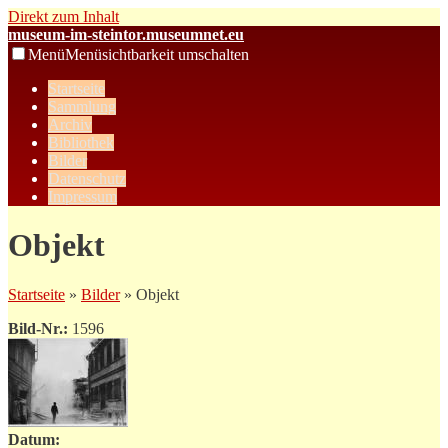
Direkt zum Inhalt
museum-im-steintor.museumnet.eu
Menü
Menüsichtbarkeit umschalten
Startseite
Sammlung
Archiv
Bibliothek
Bilder
Datenschutz
Impressum
Objekt
Startseite
»
Bilder
» Objekt
Bild-Nr.:
1596
Datum: