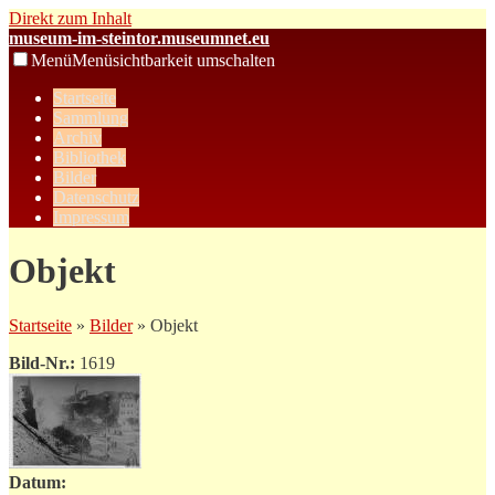
Direkt zum Inhalt
museum-im-steintor.museumnet.eu
Menü
Menüsichtbarkeit umschalten
Startseite
Sammlung
Archiv
Bibliothek
Bilder
Datenschutz
Impressum
Objekt
Startseite
»
Bilder
» Objekt
Bild-Nr.:
1619
Datum: