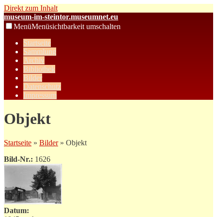
Direkt zum Inhalt
museum-im-steintor.museumnet.eu
Menü
Menüsichtbarkeit umschalten
Startseite
Sammlung
Archiv
Bibliothek
Bilder
Datenschutz
Impressum
Objekt
Startseite
»
Bilder
» Objekt
Bild-Nr.:
1626
Datum: