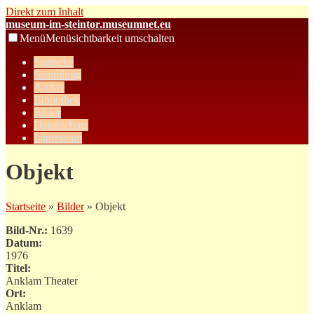
Direkt zum Inhalt
museum-im-steintor.museumnet.eu
Menü
Menüsichtbarkeit umschalten
Startseite
Sammlung
Archiv
Bibliothek
Bilder
Datenschutz
Impressum
Objekt
Startseite
»
Bilder
» Objekt
Bild-Nr.:
1639
Datum:
1976
Titel:
Anklam Theater
Ort:
Anklam