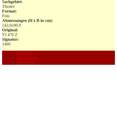
Sachgebiet:
Theater
Format:
Foto
Abmessungen (H x B in cm):
142,6x90,9
Original:
VI 470 Z
Signatur:
1460
Startseite
Datenschutz
Impressum