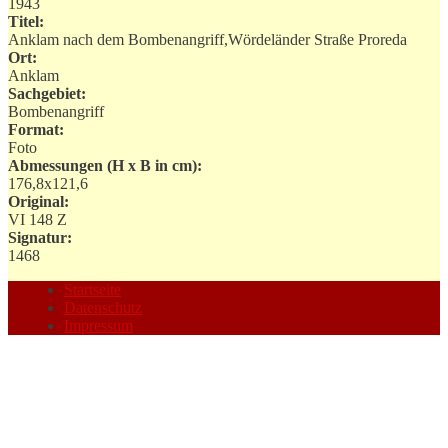
1943
Titel:
Anklam nach dem Bombenangriff,Wördeländer Straße Proreda
Ort:
Anklam
Sachgebiet:
Bombenangriff
Format:
Foto
Abmessungen (H x B in cm):
176,8x121,6
Original:
VI 148 Z
Signatur:
1468
Startseite
Datenschutz
Impressum