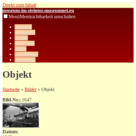
Direkt zum Inhalt
museum-im-steintor.museumnet.eu
Menü
Menüsichtbarkeit umschalten
Startseite
Sammlung
Archiv
Bibliothek
Bilder
Datenschutz
Impressum
Objekt
Startseite
»
Bilder
» Objekt
Bild-Nr.:
1647
Datum: