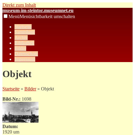
Direkt zum Inhalt
museum-im-steintor.museumnet.eu
Menü
Menüsichtbarkeit umschalten
Startseite
Sammlung
Archiv
Bibliothek
Bilder
Datenschutz
Impressum
Objekt
Startseite
»
Bilder
» Objekt
Bild-Nr.:
1698
Datum:
1920 um