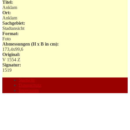
Titel:
Anklam
Ort:
Anklam
Sachgebiet:
Stadtansicht
Format:
Foto
Abmessungen (H x B in cm):
173,4x99,6
Original:
V 1554 Z
Signatur:
1519
Startseite
Datenschutz
Impressum