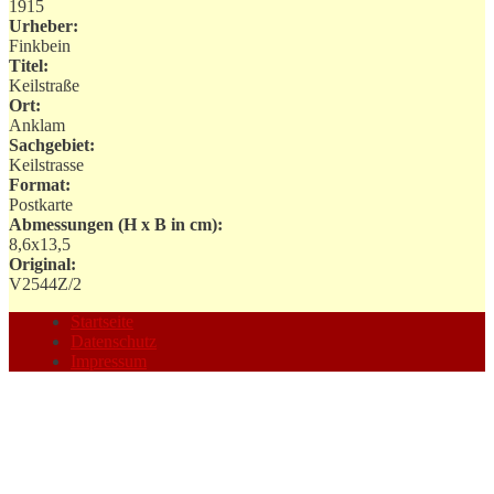
1915
Urheber:
Finkbein
Titel:
Keilstraße
Ort:
Anklam
Sachgebiet:
Keilstrasse
Format:
Postkarte
Abmessungen (H x B in cm):
8,6x13,5
Original:
V2544Z/2
Startseite
Datenschutz
Impressum