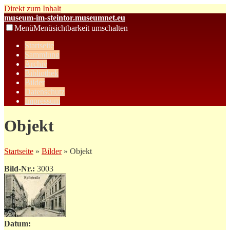
Direkt zum Inhalt
museum-im-steintor.museumnet.eu
Menü
Menüsichtbarkeit umschalten
Startseite
Sammlung
Archiv
Bibliothek
Bilder
Datenschutz
Impressum
Objekt
Startseite
»
Bilder
» Objekt
Bild-Nr.:
3003
Datum: