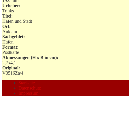
1925 um
Urheber:
Trinks
Titel:
Hafen und Stadt
Ort:
Anklam
Sachgebiet:
Hafen
Format:
Postkarte
Abmessungen (H x B in cm):
2,7x4,1
Original:
V3516Za/4
Startseite
Datenschutz
Impressum