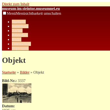
Direkt zum Inhalt
museum-im-steintor.museumnet.eu
Menü
Menüsichtbarkeit umschalten
Startseite
Sammlung
Archiv
Bibliothek
Bilder
Datenschutz
Impressum
Objekt
Startseite
»
Bilder
» Objekt
Bild-Nr.:
3337
Datum: