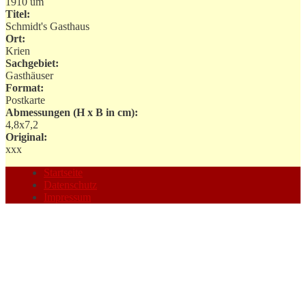
1910 um
Titel:
Schmidt's Gasthaus
Ort:
Krien
Sachgebiet:
Gasthäuser
Format:
Postkarte
Abmessungen (H x B in cm):
4,8x7,2
Original:
xxx
Startseite
Datenschutz
Impressum