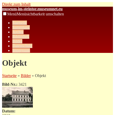
Direkt zum Inhalt
museum-im-steintor.museumnet.eu
Menü
Menüsichtbarkeit umschalten
Startseite
Sammlung
Archiv
Bibliothek
Bilder
Datenschutz
Impressum
Objekt
Startseite
»
Bilder
» Objekt
Bild-Nr.:
3421
Datum: