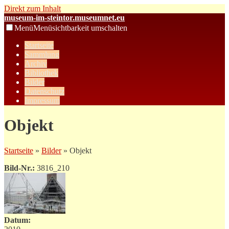
Direkt zum Inhalt
museum-im-steintor.museumnet.eu
Menü
Menüsichtbarkeit umschalten
Startseite
Sammlung
Archiv
Bibliothek
Bilder
Datenschutz
Impressum
Objekt
Startseite
»
Bilder
» Objekt
Bild-Nr.:
3816_210
Datum: