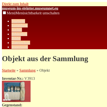
Direkt zum Inhalt
museum-im-steintor.museumnet.eu
Menü
Menüsichtbarkeit umschalten
Startseite
Sammlung
Archiv
Bibliothek
Bilder
Datenschutz
Impressum
Objekt aus der Sammlung
Startseite
»
Sammlung
» Objekt
Inventar-Nr.:
V3913
Gegenstand: