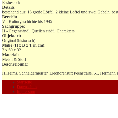
Essbesteck
Details:
bestehend aus: 16 große Löffel, 2 kleine Löffel und zwei Gabeln. bes
Bereich:
V - Kulturgeschichte bis 1945
Sachgruppe:
H - Gegenständl. Quellen städtl. Charakters
Objektart:
Original (historisch)
Maße (H x B x T in cm):
2 x 60 x 32
Material:
Metall & Stoff
Beschreibung:
H.Heims, Schneidermeister, Eleonorenstift Peenstraße. 51, Hermann 
Startseite
Datenschutz
Impressum