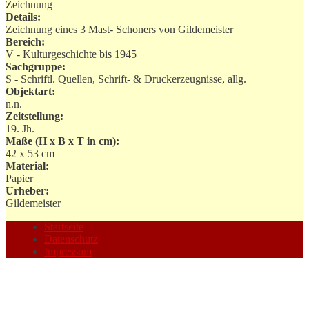
Zeichnung
Details:
Zeichnung eines 3 Mast- Schoners von Gildemeister
Bereich:
V - Kulturgeschichte bis 1945
Sachgruppe:
S - Schriftl. Quellen, Schrift- & Druckerzeugnisse, allg.
Objektart:
n.n.
Zeitstellung:
19. Jh.
Maße (H x B x T in cm):
42 x 53 cm
Material:
Papier
Urheber:
Gildemeister
Startseite
Datenschutz
Impressum