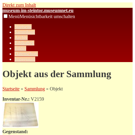
Direkt zum Inhalt
museum-im-steintor.museumnet.eu
Menü
Menüsichtbarkeit umschalten
Startseite
Sammlung
Archiv
Bibliothek
Bilder
Datenschutz
Impressum
Objekt aus der Sammlung
Startseite
»
Sammlung
» Objekt
Inventar-Nr.:
V2159
Gegenstand: