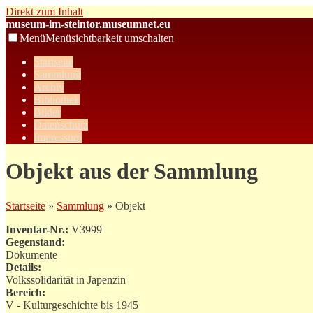
Direkt zum Inhalt
museum-im-steintor.museumnet.eu
Menü
Menüsichtbarkeit umschalten
Startseite
Sammlung
Archiv
Bibliothek
Bilder
Datenschutz
Impressum
Objekt aus der Sammlung
Startseite
»
Sammlung
» Objekt
Inventar-Nr.:
V3999
Gegenstand:
Dokumente
Details:
Volkssolidarität in Japenzin
Bereich:
V - Kulturgeschichte bis 1945