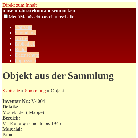
Direkt zum Inhalt
museum-im-steintor.museumnet.eu
Menü
Menüsichtbarkeit umschalten
Startseite
Sammlung
Archiv
Bibliothek
Bilder
Datenschutz
Impressum
Objekt aus der Sammlung
Startseite
»
Sammlung
» Objekt
Inventar-Nr.:
V4004
Details:
Modebilder ( Mappe)
Bereich:
V - Kulturgeschichte bis 1945
Material:
Papier