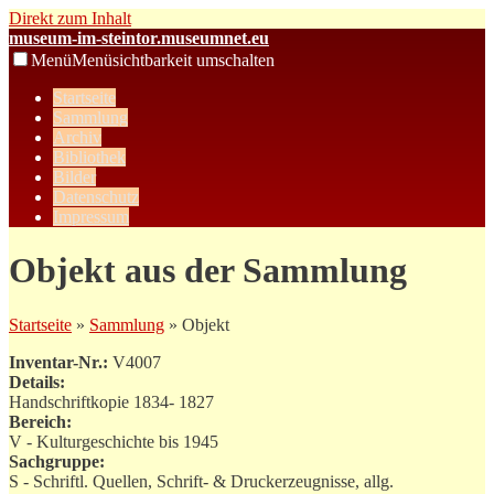
Direkt zum Inhalt
museum-im-steintor.museumnet.eu
Menü
Menüsichtbarkeit umschalten
Startseite
Sammlung
Archiv
Bibliothek
Bilder
Datenschutz
Impressum
Objekt aus der Sammlung
Startseite
»
Sammlung
» Objekt
Inventar-Nr.:
V4007
Details:
Handschriftkopie 1834- 1827
Bereich:
V - Kulturgeschichte bis 1945
Sachgruppe:
S - Schriftl. Quellen, Schrift- & Druckerzeugnisse, allg.