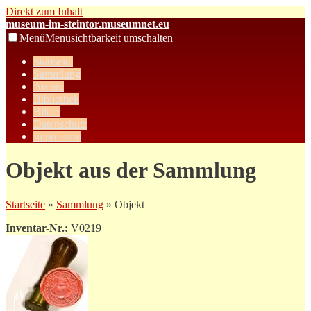
Direkt zum Inhalt
museum-im-steintor.museumnet.eu
Menü
Menüsichtbarkeit umschalten
Startseite
Sammlung
Archiv
Bibliothek
Bilder
Datenschutz
Impressum
Objekt aus der Sammlung
Startseite
»
Sammlung
» Objekt
Inventar-Nr.:
V0219