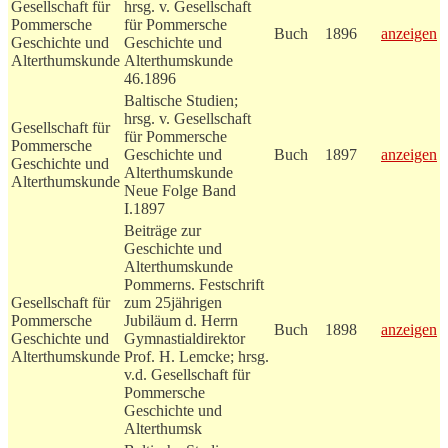
Gesellschaft für
hrsg. v. Gesellschaft
Pommersche
für Pommersche
Buch
1896
anzeigen
Geschichte und
Geschichte und
Alterthumskunde
Alterthumskunde
46.1896
Baltische Studien;
hrsg. v. Gesellschaft
Gesellschaft für
für Pommersche
Pommersche
Geschichte und
Buch
1897
anzeigen
Geschichte und
Alterthumskunde
Alterthumskunde
Neue Folge Band
I.1897
Beiträge zur
Geschichte und
Alterthumskunde
Pommerns. Festschrift
Gesellschaft für
zum 25jährigen
Pommersche
Jubiläum d. Herrn
Buch
1898
anzeigen
Geschichte und
Gymnastialdirektor
Alterthumskunde
Prof. H. Lemcke; hrsg.
v.d. Gesellschaft für
Pommersche
Geschichte und
Alterthumsk