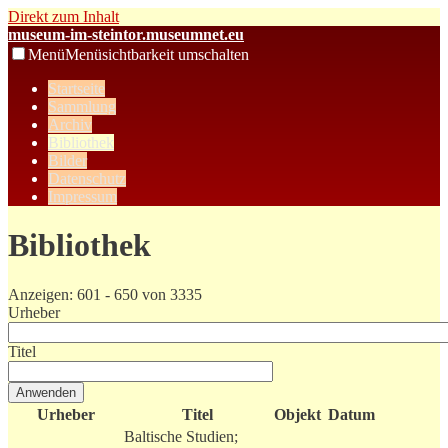
Direkt zum Inhalt
museum-im-steintor.museumnet.eu
Menü
Menüsichtbarkeit umschalten
Startseite
Sammlung
Archiv
Bibliothek
Bilder
Datenschutz
Impressum
Bibliothek
Anzeigen: 601 - 650 von 3335
Urheber
Titel
Urheber
Titel
Objekt
Datum
Baltische Studien;