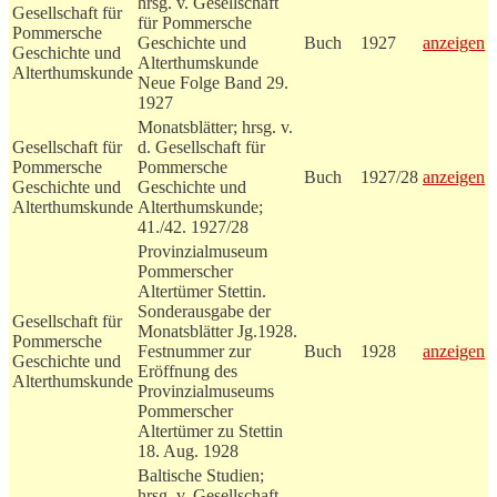
hrsg. v. Gesellschaft
Gesellschaft für
für Pommersche
Pommersche
Geschichte und
Buch
1927
anzeigen
Geschichte und
Alterthumskunde
Alterthumskunde
Neue Folge Band 29.
1927
Monatsblätter; hrsg. v.
Gesellschaft für
d. Gesellschaft für
Pommersche
Pommersche
Buch
1927/28
anzeigen
Geschichte und
Geschichte und
Alterthumskunde
Alterthumskunde;
41./42. 1927/28
Provinzialmuseum
Pommerscher
Altertümer Stettin.
Sonderausgabe der
Gesellschaft für
Monatsblätter Jg.1928.
Pommersche
Festnummer zur
Buch
1928
anzeigen
Geschichte und
Eröffnung des
Alterthumskunde
Provinzialmuseums
Pommerscher
Altertümer zu Stettin
18. Aug. 1928
Baltische Studien;
hrsg. v. Gesellschaft