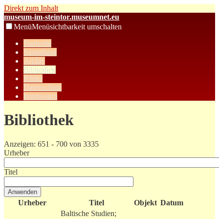
Direkt zum Inhalt
museum-im-steintor.museumnet.eu
Menü
Menüsichtbarkeit umschalten
Startseite
Sammlung
Archiv
Bibliothek
Bilder
Datenschutz
Impressum
Bibliothek
Anzeigen: 651 - 700 von 3335
Urheber
Titel
Urheber
Titel
Objekt
Datum
Baltische Studien;